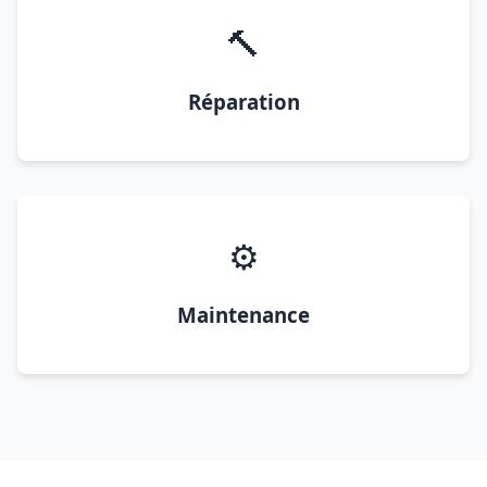
🔨
Réparation
⚙️
Maintenance