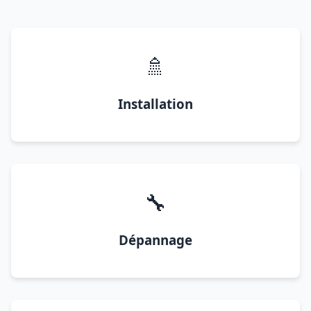
🚿
Installation
🔧
Dépannage