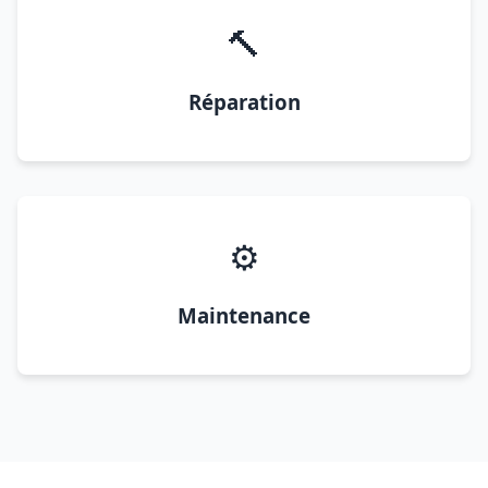
🔨
Réparation
⚙️
Maintenance