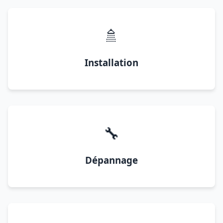
🚿
Installation
🔧
Dépannage