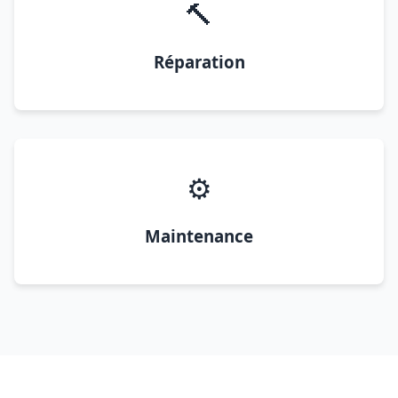
🔨
Réparation
⚙️
Maintenance