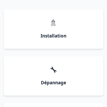
🚿
Installation
🔧
Dépannage