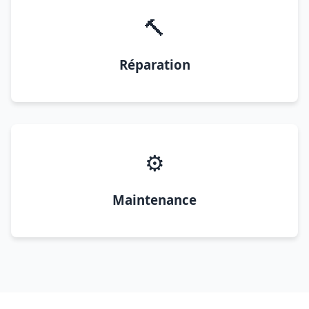
🔨
Réparation
⚙️
Maintenance