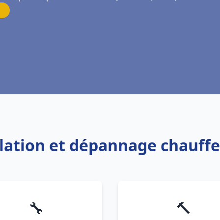
allation et dépannage chauff
🔧
🔨