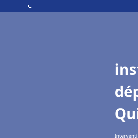
📞
ins
dé
Qu
Intervent