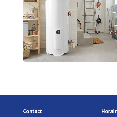
Contact
Horair