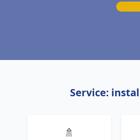
Service: inst
🚿