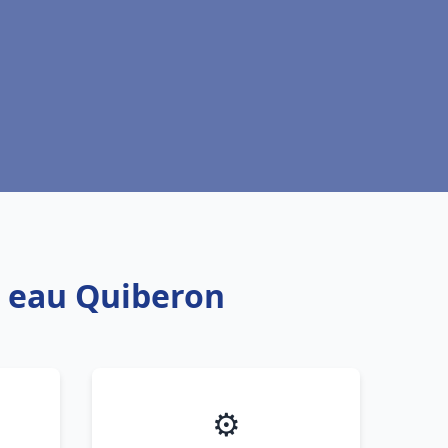
e eau Quiberon
⚙️