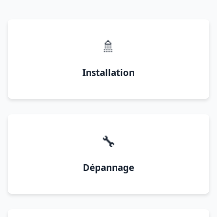
🚿
Installation
🔧
Dépannage