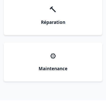
🔨
Réparation
⚙️
Maintenance