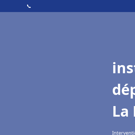
📞
ins
dé
La 
Interventi