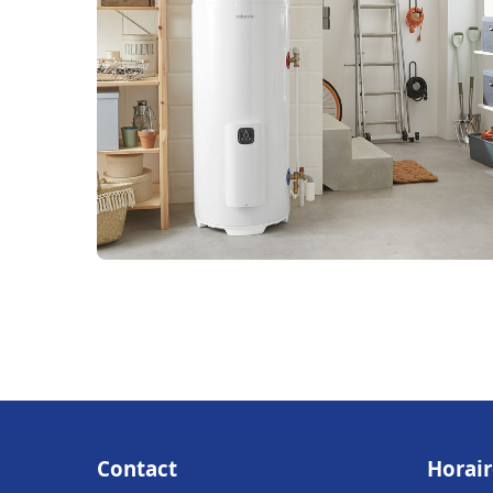
Contact
Horair