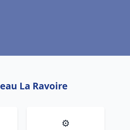
 eau La Ravoire
⚙️