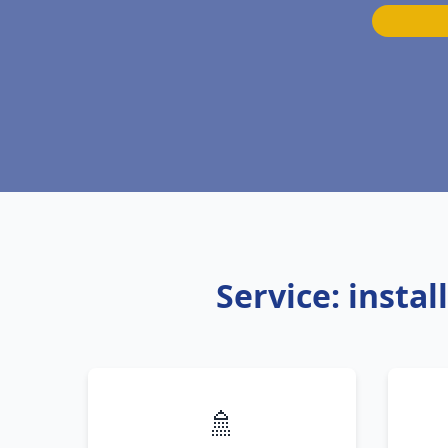
Service: insta
🚿