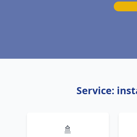
Service: ins
🚿