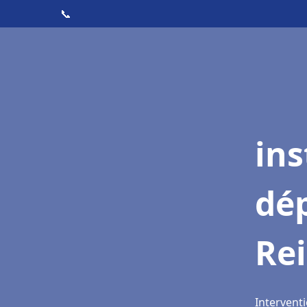
📞
ins
dé
Re
Interventi