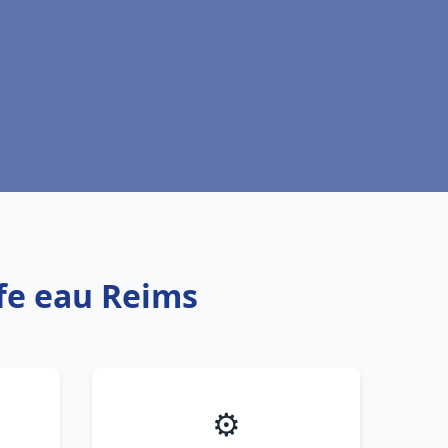
ffe eau Reims
⚙️