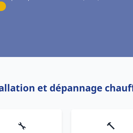
tallation et dépannage chau
🔧
🔨