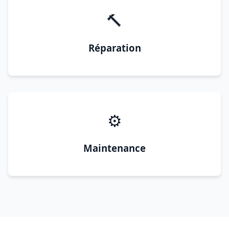
🔨
Réparation
⚙️
Maintenance