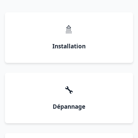
🚿
Installation
🔧
Dépannage