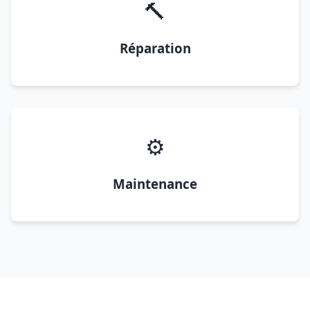
🔨
Réparation
⚙️
Maintenance