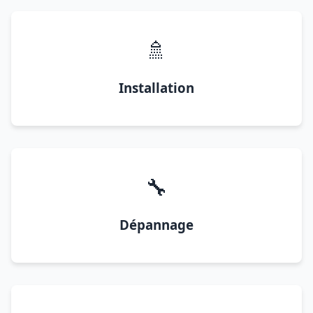
🚿
Installation
🔧
Dépannage