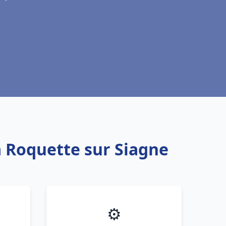
a Roquette sur Siagne
⚙️