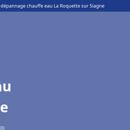
et dépannage chauffe eau La Roquette sur Siagne
au
ne
0)