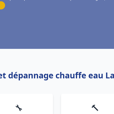
n et dépannage chauffe eau L
🔧
🔨