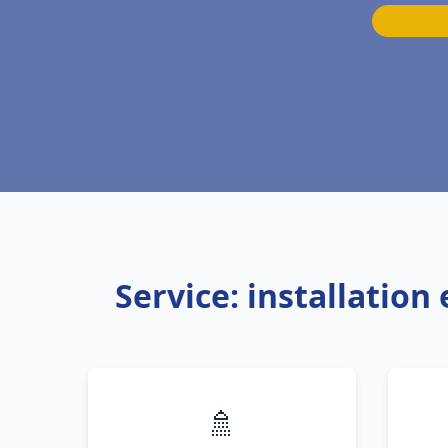
Service: installatio
🚿