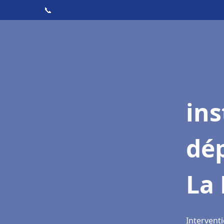
📞
ins
dé
La 
Interventi