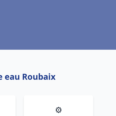
fe eau Roubaix
⚙️