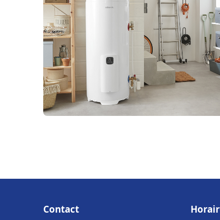
Contact
Horair