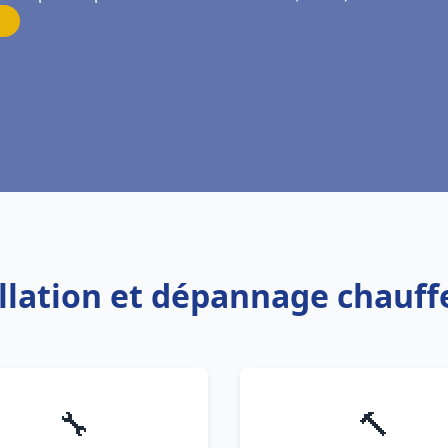
allation et dépannage chauf
🔧
🔨