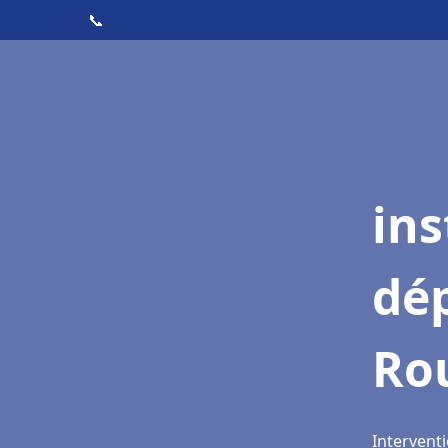
📞
ins
dé
Ro
Interventi