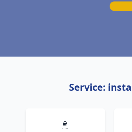
Service: inst
🚿