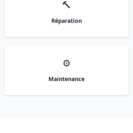
🔨
Réparation
⚙️
Maintenance