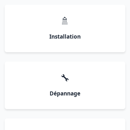
🚿
Installation
🔧
Dépannage