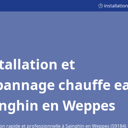
🕒 installati
tallation et
pannage chauffe e
inghin en Weppes
ion rapide et professionnelle à Sainghin en Weppes (59184)