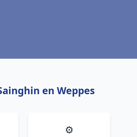
 Sainghin en Weppes
⚙️