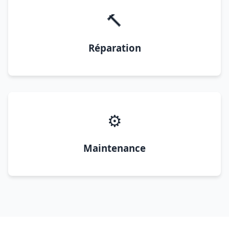
🔨
Réparation
⚙️
Maintenance