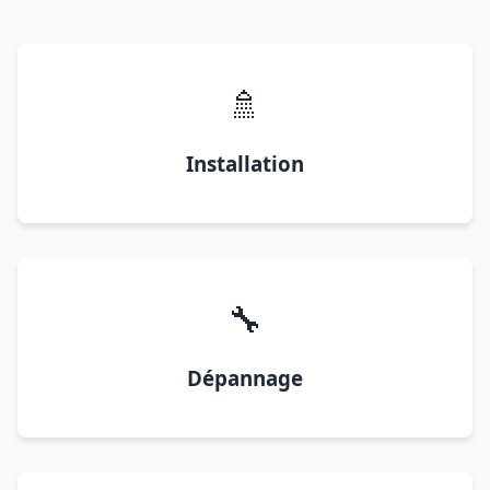
🚿
Installation
🔧
Dépannage