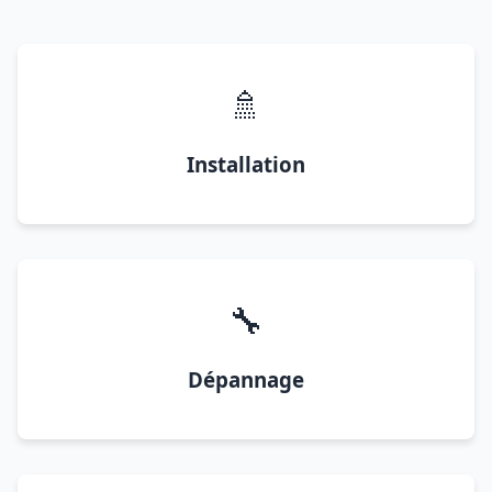
🚿
Installation
🔧
Dépannage