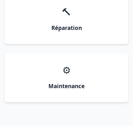
🔨
Réparation
⚙️
Maintenance