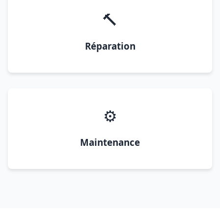
🔨
Réparation
⚙️
Maintenance