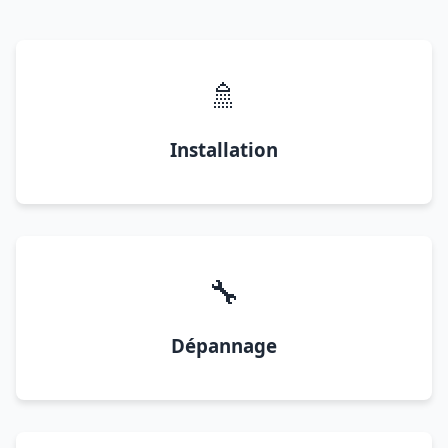
🚿
Installation
🔧
Dépannage