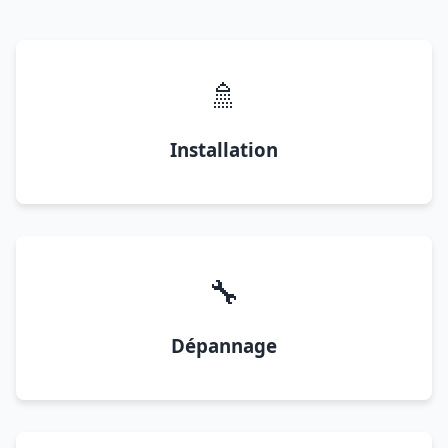
🚿
Installation
🔧
Dépannage