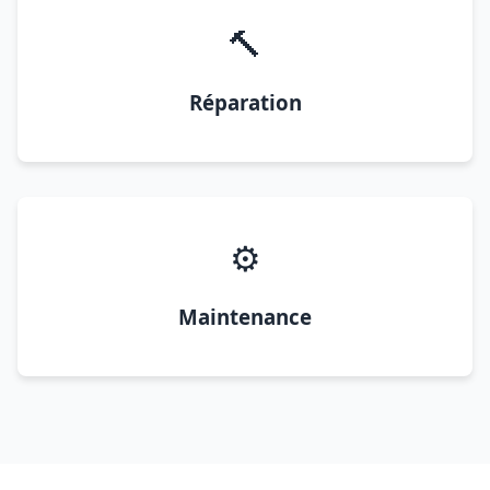
🔨
Réparation
⚙️
Maintenance