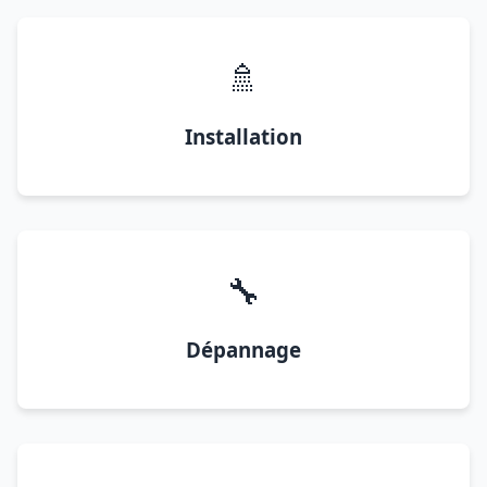
🚿
Installation
🔧
Dépannage