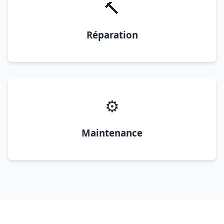
🔨
Réparation
⚙️
Maintenance