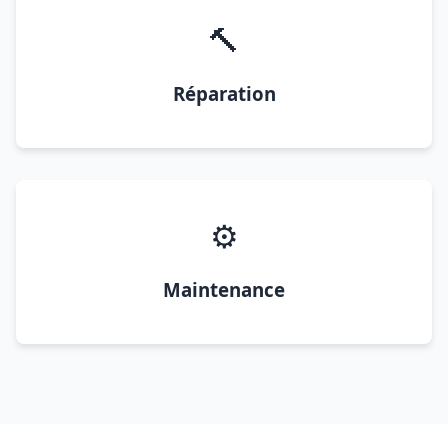
🔨
Réparation
⚙️
Maintenance