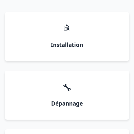
🚿
Installation
🔧
Dépannage