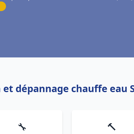
on et dépannage chauffe eau 
🔧
🔨