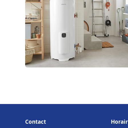
Contact
Horair