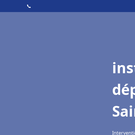
📞
ins
dé
Sai
Interventi