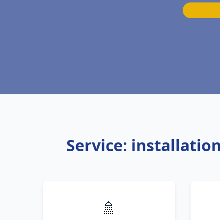
Service: installati
🚿