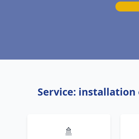
Service: installatio
🚿