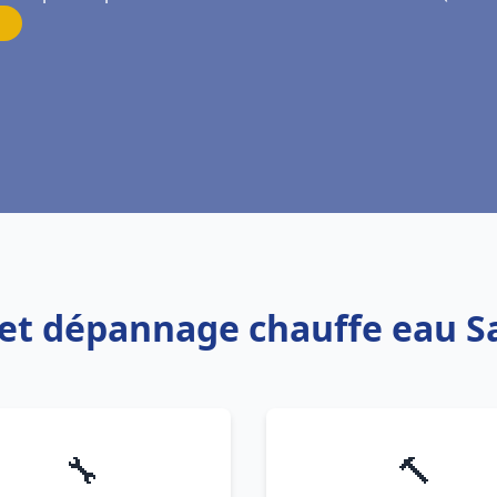
n et dépannage chauffe eau S
🔧
🔨