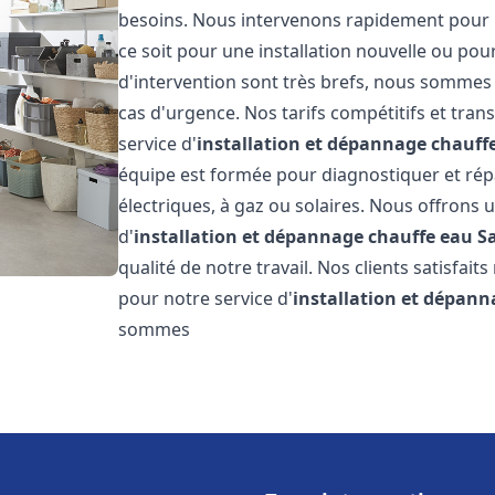
besoins. Nous intervenons rapidement pour 
ce soit pour une installation nouvelle ou pou
d'intervention sont très brefs, nous sommes 
cas d'urgence. Nos tarifs compétitifs et tra
service d'
installation et dépannage chauff
équipe est formée pour diagnostiquer et répa
électriques, à gaz ou solaires. Nous offrons 
d'
installation et dépannage chauffe eau
S
qualité de notre travail. Nos clients satisfait
pour notre service d'
installation et dépann
sommes