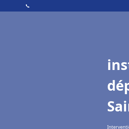
📞
ins
dé
Sai
Interventi