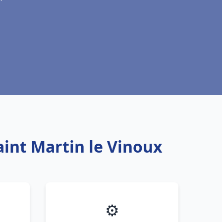
aint Martin le Vinoux
⚙️