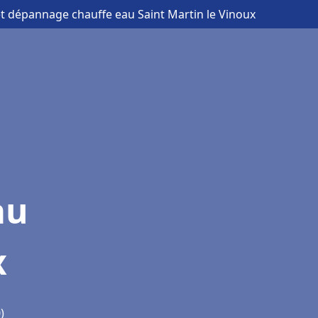
 et dépannage chauffe eau Saint Martin le Vinoux
au
x
)