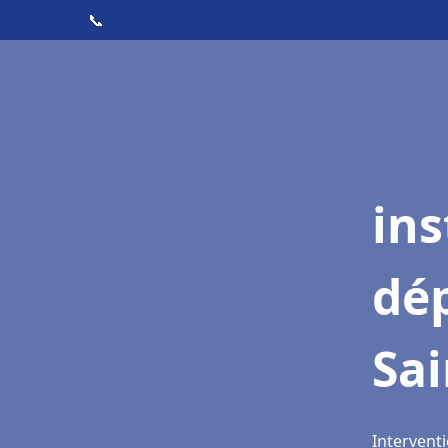
📞
ins
dé
Sai
Interventi