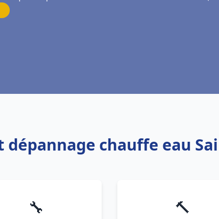
 et dépannage chauffe eau Sa
🔧
🔨