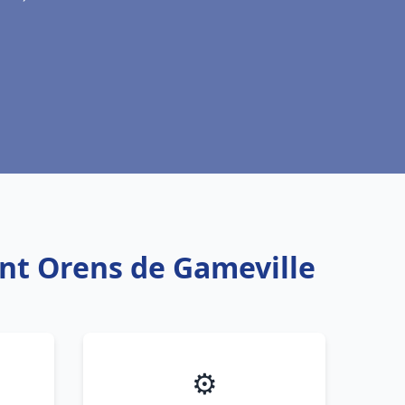
int Orens de Gameville
⚙️