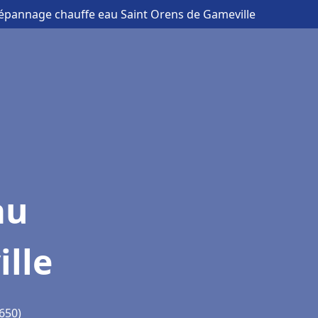
 dépannage chauffe eau Saint Orens de Gameville
au
lle
650)