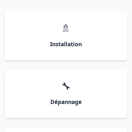
🚿
Installation
🔧
Dépannage