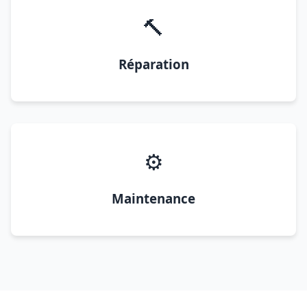
🔨
Réparation
⚙️
Maintenance