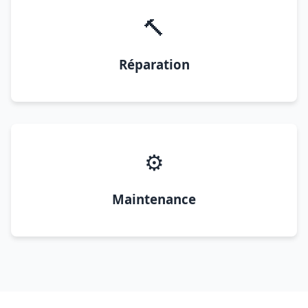
🔨
Réparation
⚙️
Maintenance