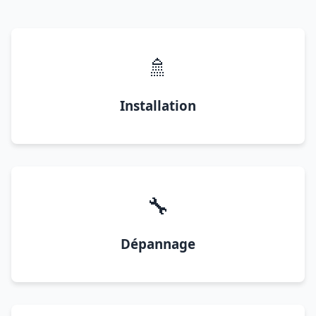
🚿
Installation
🔧
Dépannage