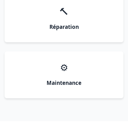
🔨
Réparation
⚙️
Maintenance