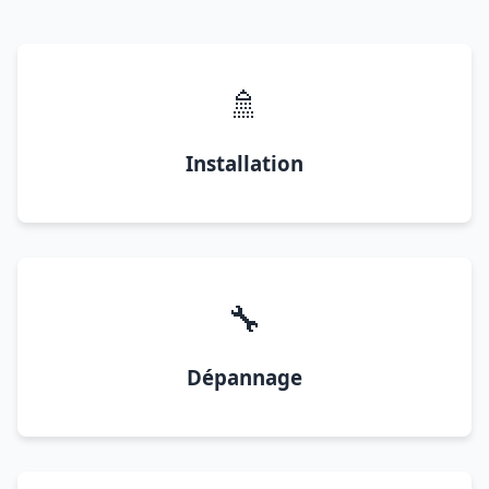
🚿
Installation
🔧
Dépannage