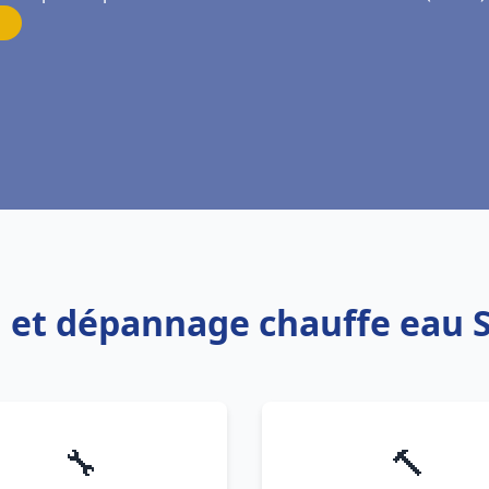
on et dépannage chauffe eau 
🔧
🔨