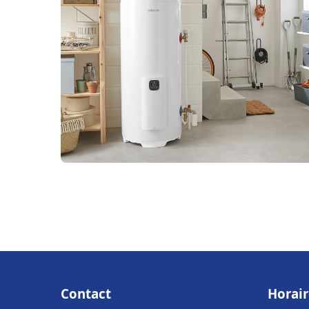
Contact
Horair