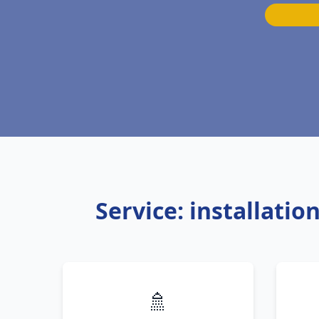
Service: installati
🚿