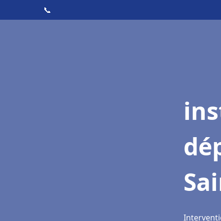
📞
ins
dé
Sai
Interventi