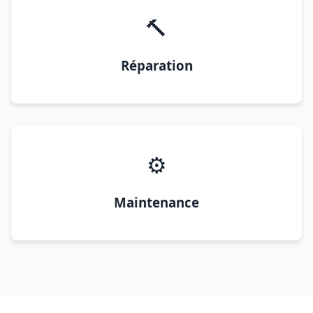
🔨
Réparation
⚙️
Maintenance