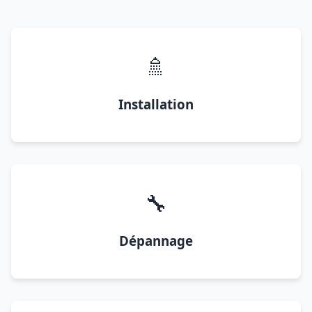
🚿
Installation
🔧
Dépannage