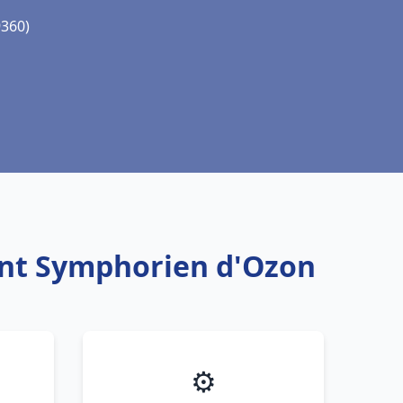
9360)
aint Symphorien d'Ozon
⚙️