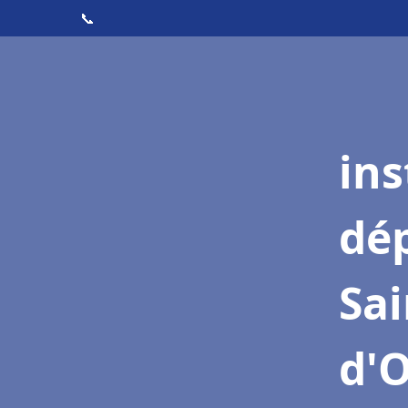
📞
ins
dé
Sa
d'