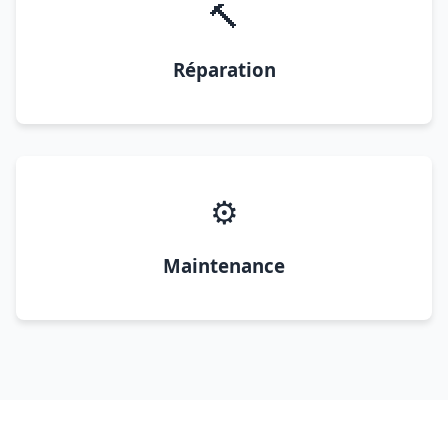
🔨
Réparation
⚙️
Maintenance