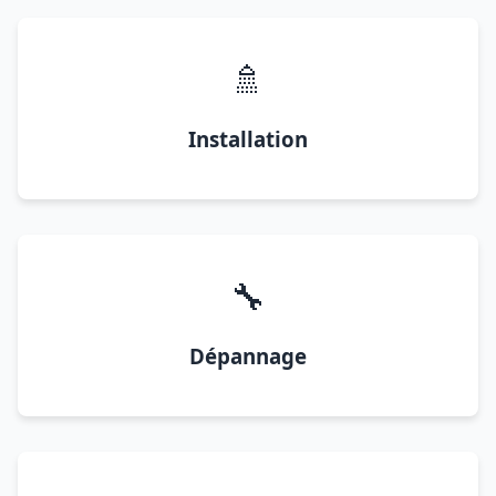
🚿
Installation
🔧
Dépannage