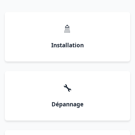
🚿
Installation
🔧
Dépannage