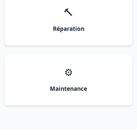
🔨
Réparation
⚙️
Maintenance