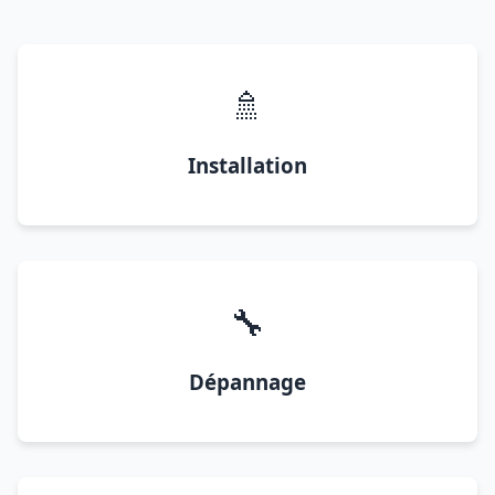
🚿
Installation
🔧
Dépannage