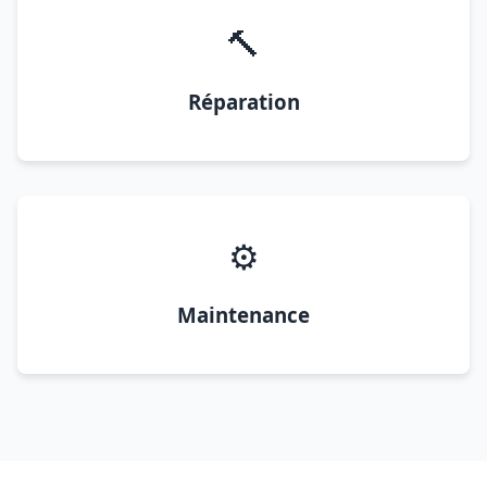
🔨
Réparation
⚙️
Maintenance