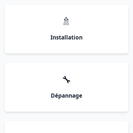
🚿
Installation
🔧
Dépannage