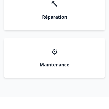
🔨
Réparation
⚙️
Maintenance