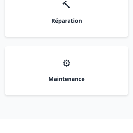
🔨
Réparation
⚙️
Maintenance