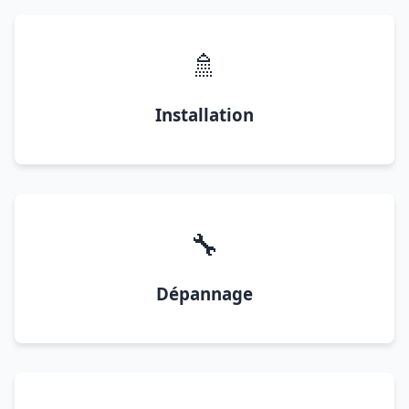
🚿
Installation
🔧
Dépannage