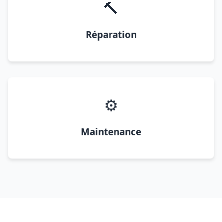
🔨
Réparation
⚙️
Maintenance