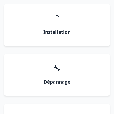
🚿
Installation
🔧
Dépannage