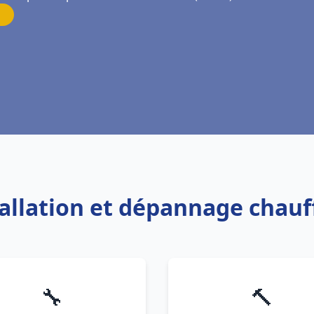
tallation et dépannage chauf
🔧
🔨