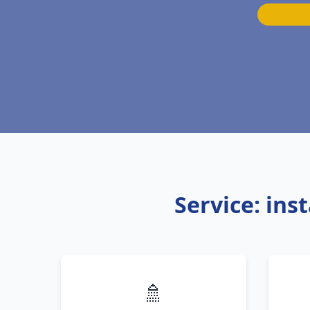
Service: ins
🚿