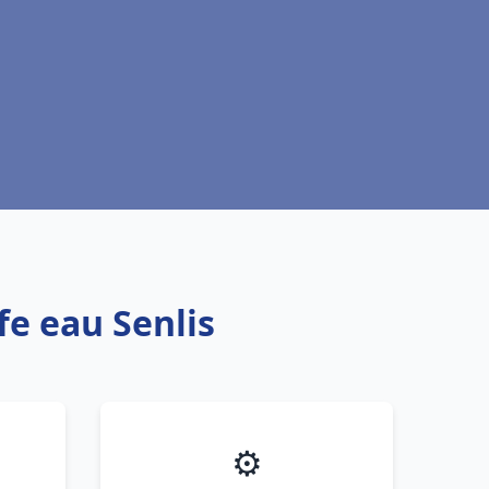
fe eau Senlis
⚙️