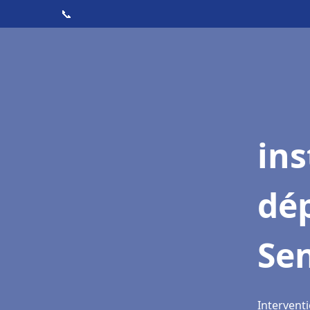
📞
ins
dé
Sen
Interventi