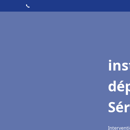
📞
ins
dé
Sé
Interventi