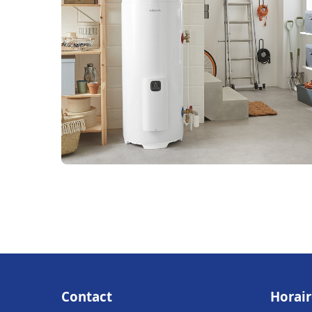
Contact
Horair