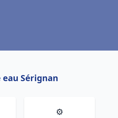
e eau Sérignan
⚙️