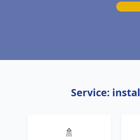
Service: inst
🚿