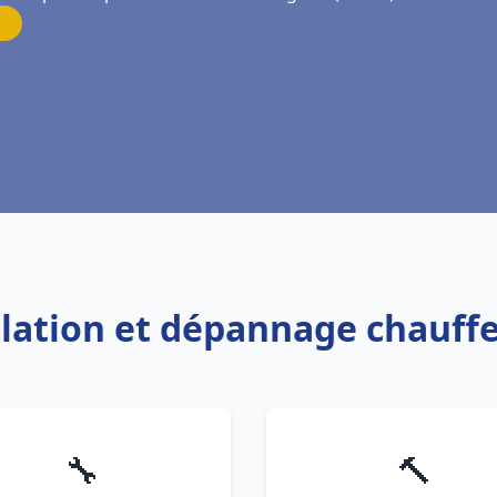
allation et dépannage chauff
🔧
🔨