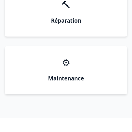
🔨
Réparation
⚙️
Maintenance