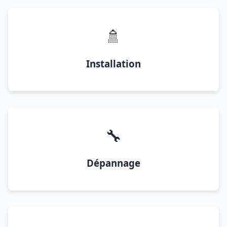
🚿
Installation
🔧
Dépannage