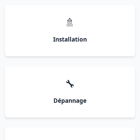
🚿
Installation
🔧
Dépannage