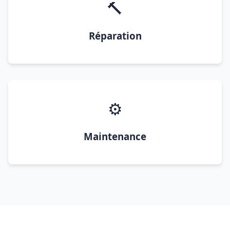
🔨
Réparation
⚙️
Maintenance