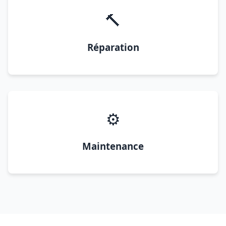
🔨
Réparation
⚙️
Maintenance