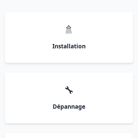
🚿
Installation
🔧
Dépannage