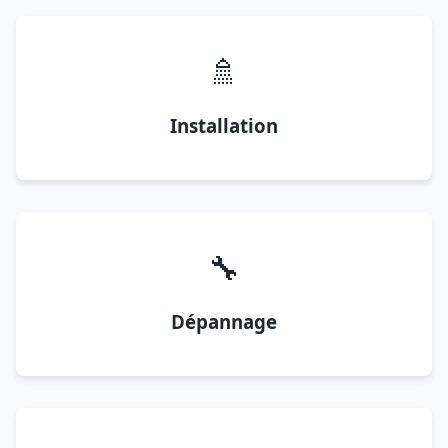
🚿
Installation
🔧
Dépannage