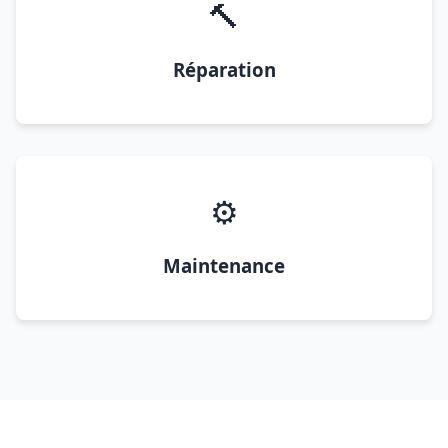
🔨
Réparation
⚙️
Maintenance