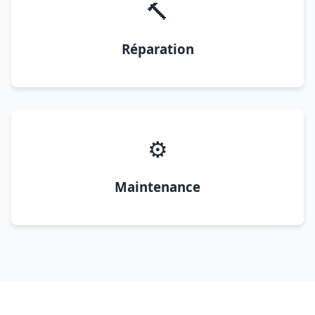
🔨
Réparation
⚙️
Maintenance