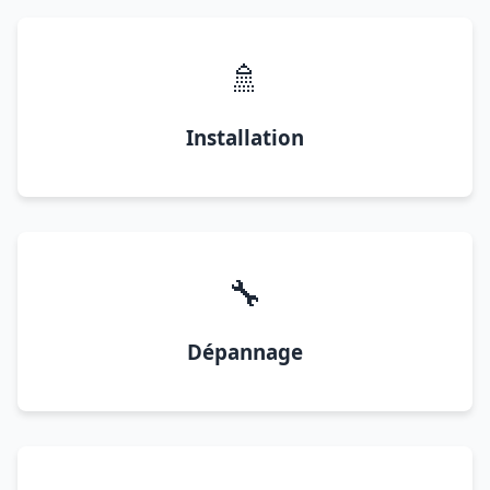
🚿
Installation
🔧
Dépannage