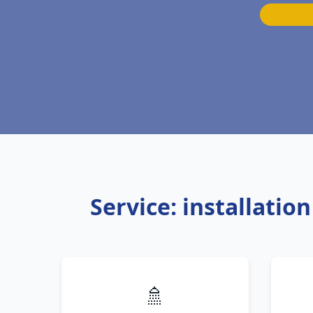
Service: installati
🚿