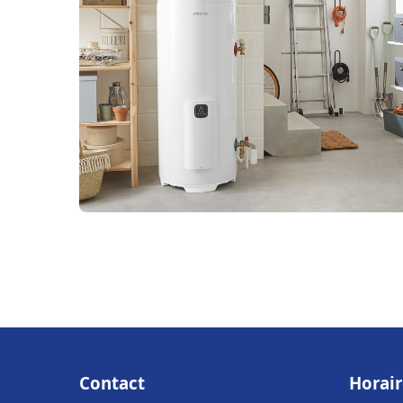
Contact
Horair