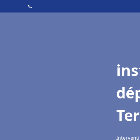
📞
ins
dé
Ter
Interventi