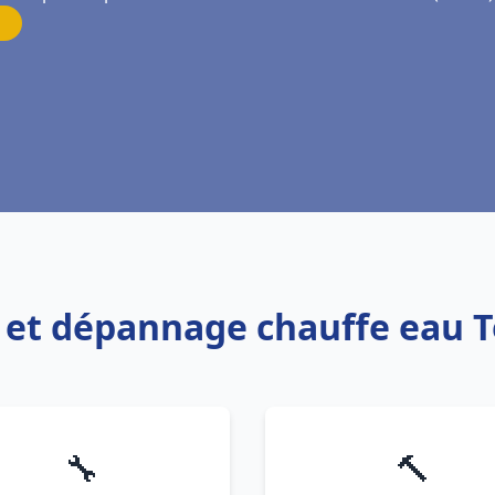
on et dépannage chauffe eau T
🔧
🔨