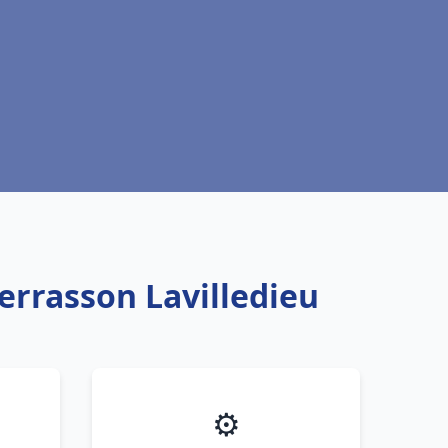
errasson Lavilledieu
⚙️