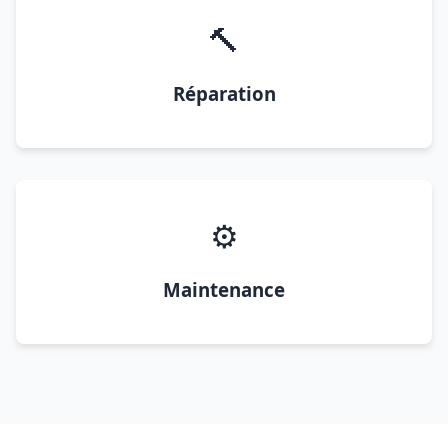
🔨
Réparation
⚙️
Maintenance