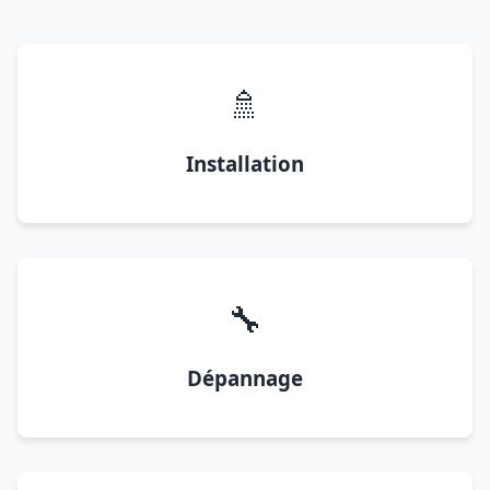
🚿
Installation
🔧
Dépannage