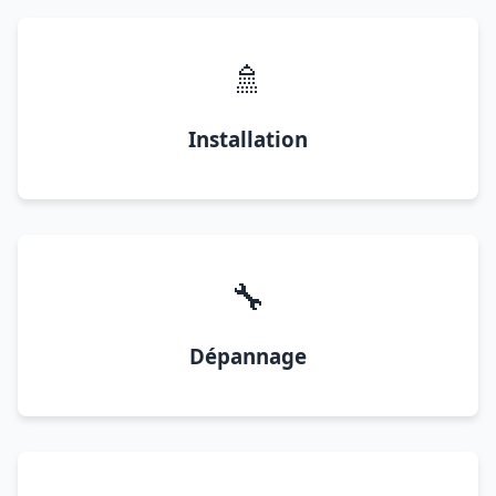
🚿
Installation
🔧
Dépannage