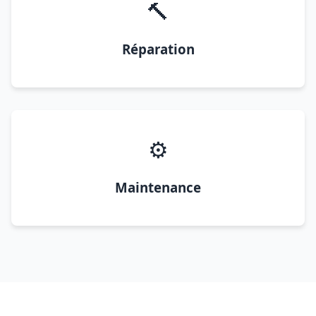
🔨
Réparation
⚙️
Maintenance