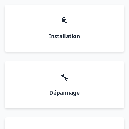
🚿
Installation
🔧
Dépannage