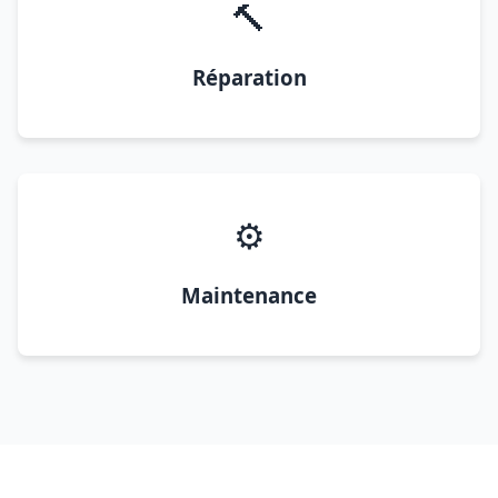
🔨
Réparation
⚙️
Maintenance