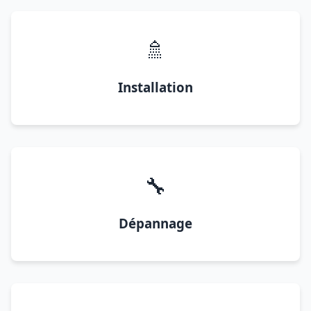
🚿
Installation
🔧
Dépannage