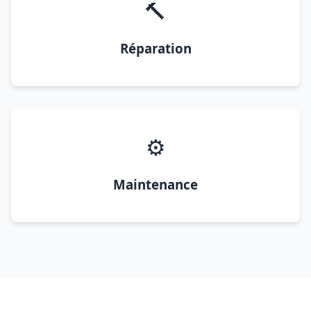
🔨
Réparation
⚙️
Maintenance