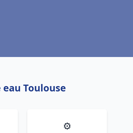
e eau Toulouse
⚙️