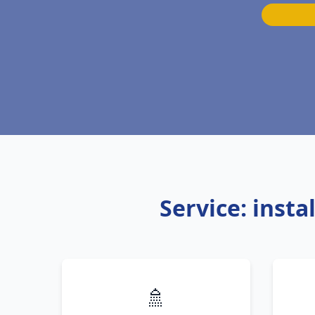
Service: inst
🚿