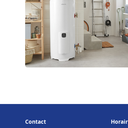
Contact
Horair