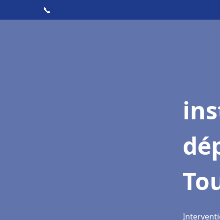
📞
ins
dé
To
Interventi