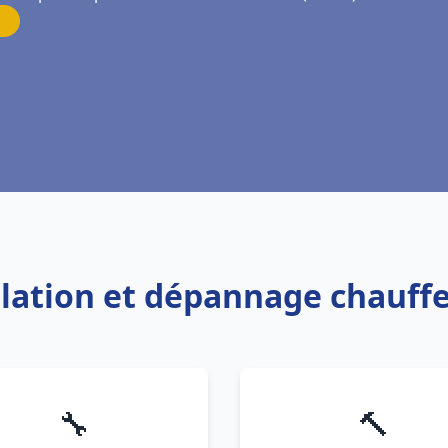
allation et dépannage chauff
🔧
🔨