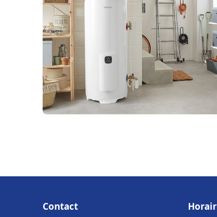
Contact
Horair