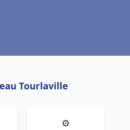
eau Tourlaville
⚙️