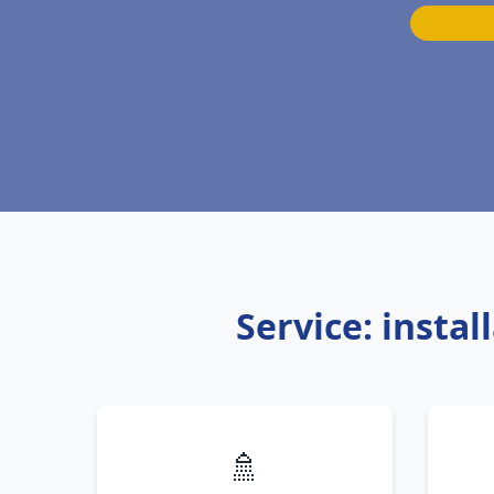
Service: insta
🚿