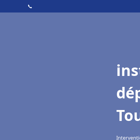
📞
ins
dé
Tou
Interventi