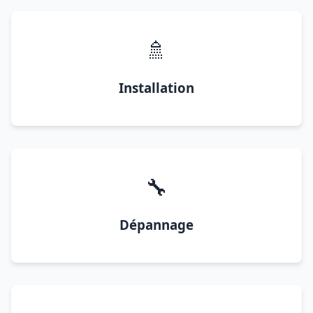
🚿
Installation
🔧
Dépannage