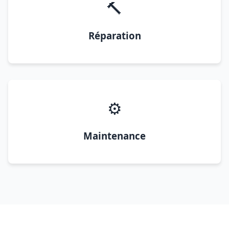
🔨
Réparation
⚙️
Maintenance